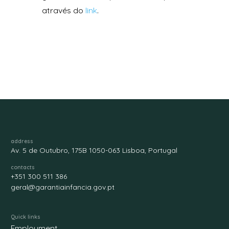
através do
link
.
address
Av. 5 de Outubro, 175B 1050-063 Lisboa, Portugal
contacts
+351 300 511 386
geral@garantiainfancia.gov.pt
Quick links
Employment