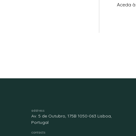
Aceda à 
address
Av. 5 de Outubro, 175B 1050-063 Lisboa,
Portugal
contacts