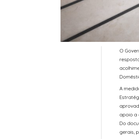
O Govern
respost
acolhime
Doméstic
A medida
Estratég
aprovad
apoio a 
Do docu
gerais, 