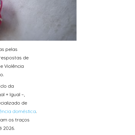
as pelas
respostas de
e Violência
o.
clo da
l + Igual –,
ializado de
lência doméstica
.
tam os traços
é 2026.