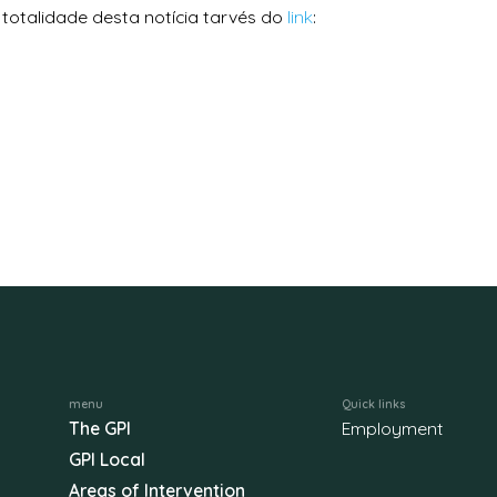
totalidade desta notícia tarvés do
link
:
menu
Quick links
The GPI
Employment
GPI Local
Areas of Intervention