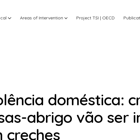
ocal
Areas of Intervention
Project TSI | OECD
Publica
olência doméstica: c
sas-abrigo vão ser 
 creches