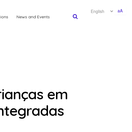
aA
tions
News and Events
rianças em
integradas