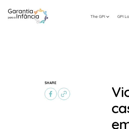
The GPI
GPI L
Skip to Content
SHARE
Vi
ca
em