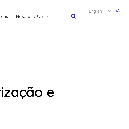
aA
tions
News and Events
rização e
a