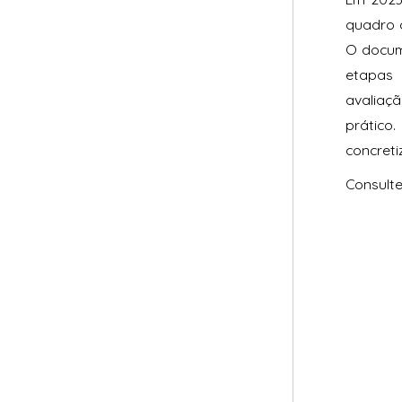
quadro 
O docum
etapas 
avaliaç
prático
concreti
Consult