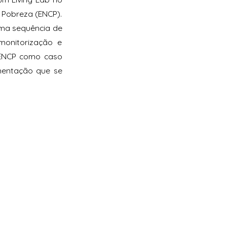
Pobreza (ENCP).
uma sequência de
onitorização e
a ENCP como caso
imentação que se