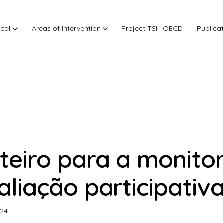
ocal
Areas of Intervention
Project TSI | OECD
Publica
teiro para a monito
aliação participativ
024