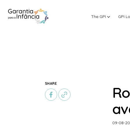
The GPI
GPI L
Skip to Content
SHARE
Ro
av
09-08-2