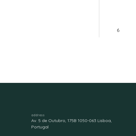
6
address
Av. 5 de Outubro, 175B 1050-063 Lisboa,
Portugal