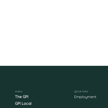
menu
Quick links
The GPI
Employment
GPI Local