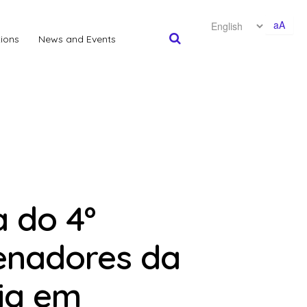
aA
tions
News and Events
 do 4º
enadores da
cia em