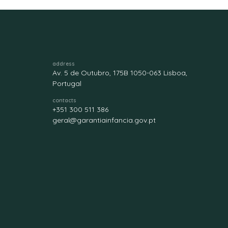
address
Av. 5 de Outubro, 175B 1050-063 Lisboa,
Portugal
contacts
+351 300 511 386
geral@garantiainfancia.gov.pt