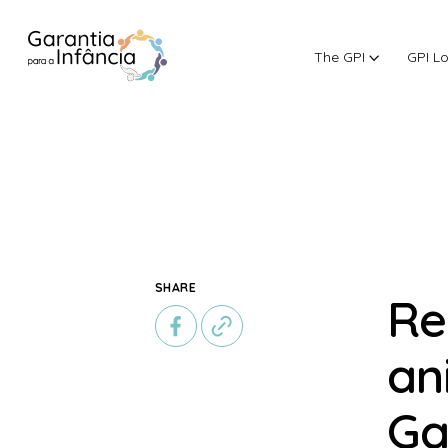
The GPI
GPI L
Skip to Content
SHARE
Re
an
Ga