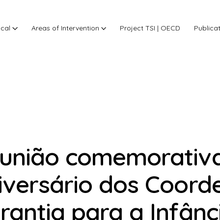
ocal
Areas of Intervention
Project TSI | OECD
Publica
união comemorativa
iversário dos Coord
rantia para a Infân