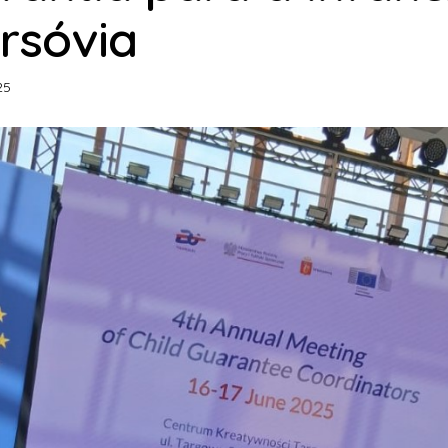
rsóvia
25