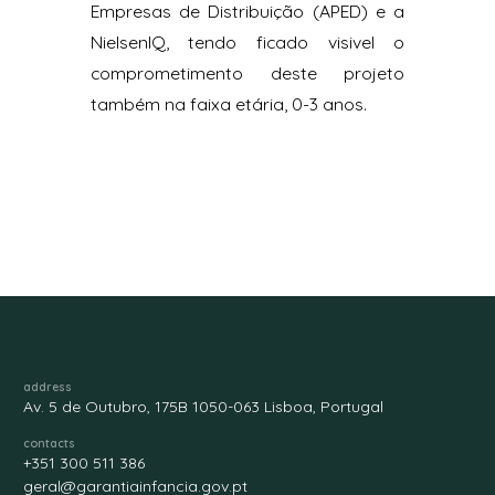
Empresas de Distribuição (APED) e a
NielsenIQ, tendo ficado visivel o
comprometimento deste projeto
também na faixa etária, 0-3 anos.
address
Av. 5 de Outubro, 175B 1050-063 Lisboa, Portugal
contacts
+351 300 511 386
geral@garantiainfancia.gov.pt