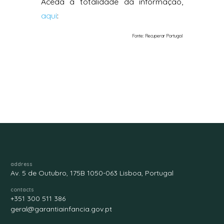
Aceda à totalidade da informação,
aqui
:
Fonte: Recuperar Portugal
address
Av. 5 de Outubro, 175B 1050-063 Lisboa, Portugal
contacts
+351 300 511 386
geral@garantiainfancia.gov.pt