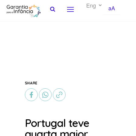
aA
Skip to Content
SHARE
Portugal teve
quarta maior