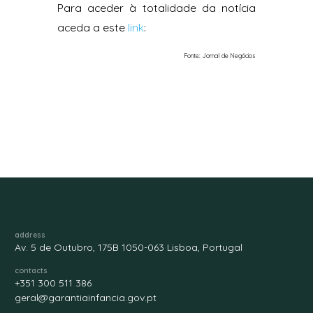
Para aceder à totalidade da notícia
aceda a este
link
:
Fonte: Jornal de Negócios
address
Av. 5 de Outubro, 175B 1050-063 Lisboa, Portugal
contacts
+351 300 511 386
geral@garantiainfancia.gov.pt