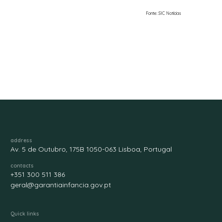
Fonte: SIC Notícias
address
Av. 5 de Outubro, 175B 1050-063 Lisboa, Portugal
contacts
+351 300 511 386
geral@garantiainfancia.gov.pt
Quick links