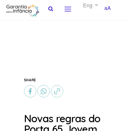
aA
Skip to Content
SHARE
Novas regras do
Porta 65 Jovem