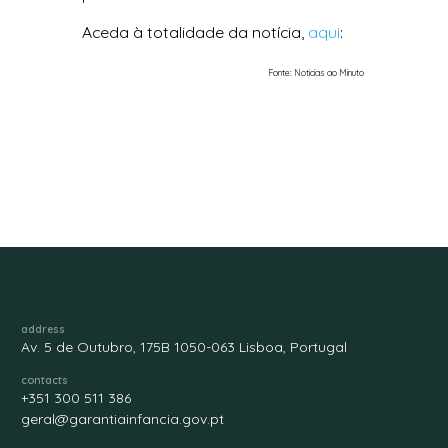
Aceda à totalidade da notícia,
aqui
:
Fonte: Noticias ao Minuto
address
Av. 5 de Outubro, 175B 1050-063 Lisboa, Portugal
contacts
+351 300 511 386
geral@garantiainfancia.gov.pt