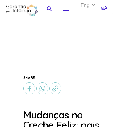
aA
Skip to Content
SHARE
Mudanças na
Creche Feliz: pais