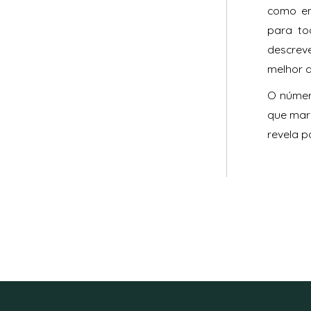
como em
para to
descrev
melhor a
O númer
que mar
revela p