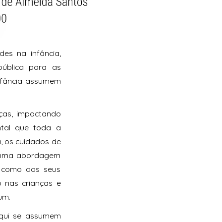
es na infância,
pública para as
infância assumem
nças, impactando
ntal que toda a
a, os cuidados de
a uma abordagem
m como aos seus
o nas crianças e
um.
aqui se assumem