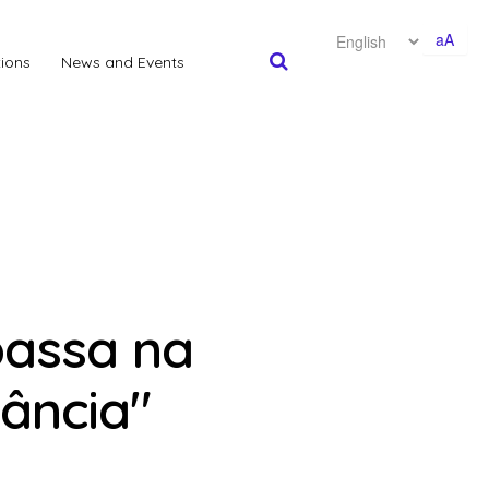
aA
tions
News and Events
assa na
fância"