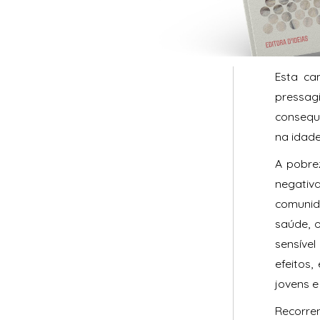
Esta ca
pressag
consequ
na idade
A pobrez
negativ
comunida
saúde, 
sensíve
efeitos
jovens e
Recorre