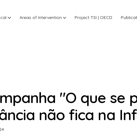
ocal
Areas of Intervention
Project TSI | OECD
Publica
mpanha "O que se p
fância não fica na In
24