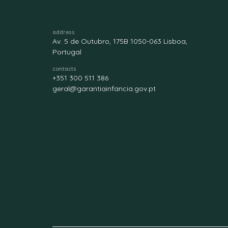
address
Av. 5 de Outubro, 175B 1050-063 Lisboa,
Portugal
contacts
+351 300 511 386
geral@garantiainfancia.gov.pt