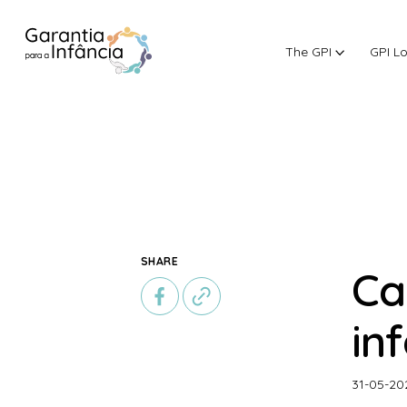
The GPI
GPI L
Skip to Content
SHARE
Ca
in
31-05-20