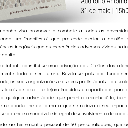
mpanha visa promover o combate a todas as adversidad
iando um “manifesto” que pretende alertar a opinião 
ências inegáveis que as experiências adversas vividas na 
 adulta.
a infantil constitui-se uma privação dos Direitos das cria
amente todo o seu futuro. Revela-se pois por fundame
de, as suas organizações e os seus profissionais – a escol
os locais de lazer – estejam imbuídos e capacitados par
l a qualquer adversidade: que permita reconhecê-la, be
, e responder-lhe de forma a que se reduza o seu impact
 se potencie o saudável e integral desenvolvimento de cada 
ndo ao testemunho pessoal de 50 personalidades, que 