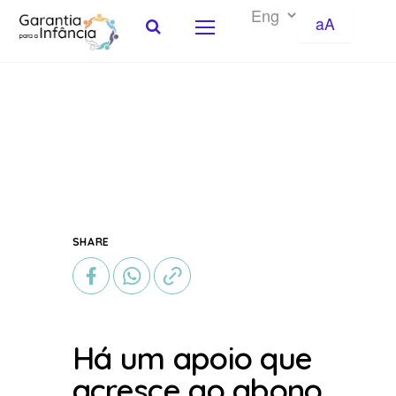
aA
Skip to Content
SHARE
Há um apoio que
acresce ao abono