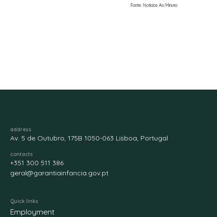
Fonte: Noticias Ao Minuto
address
Av. 5 de Outubro, 175B 1050-063 Lisboa, Portugal
contacts
+351 300 511 386
geral@garantiainfancia.gov.pt
Quick links
Employment