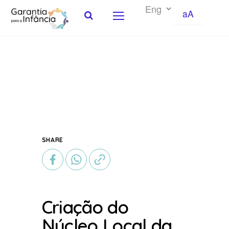
aA
Skip to Content
SHARE
Criação do
Núcleo Local da