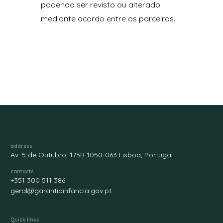
podendo ser revisto ou alterado
mediante acordo entre os parceiros.
address
Av. 5 de Outubro, 175B 1050-063 Lisboa, Portugal
contacts
+351 300 511 386
geral@garantiainfancia.gov.pt
Quick links