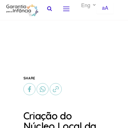
aA
Skip to Content
SHARE
Criação do
Núcleo Local da