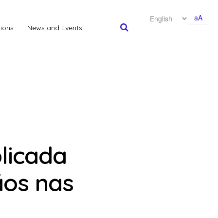
aA
tions
News and Events
licada
ãos nas