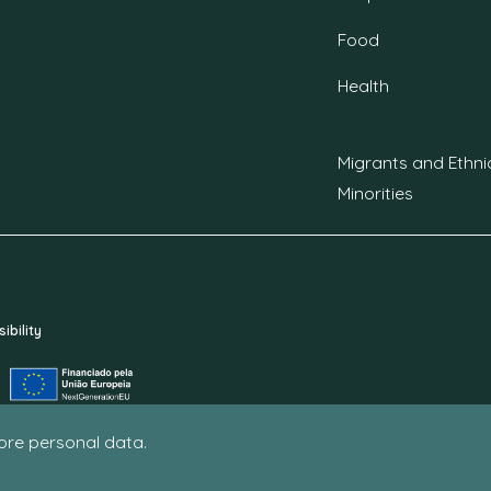
Food
Health
Migrants and Ethni
Minorities
ibility
tore personal data.