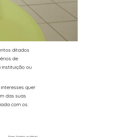
entos ditados
érios de
instituição ou
 interesses quer
ém das suas
iciada com os
Fonte: Notícias ao Minuto