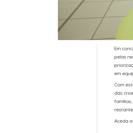
Em conc
pelas ne
prioriz
em equi
Com esta
das cri
famílias
restante
Aceda a 