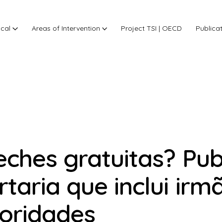
ocal
Areas of Intervention
Project TSI | OECD
Publica
eches gratuitas? Pub
rtaria que inclui irm
ioridades