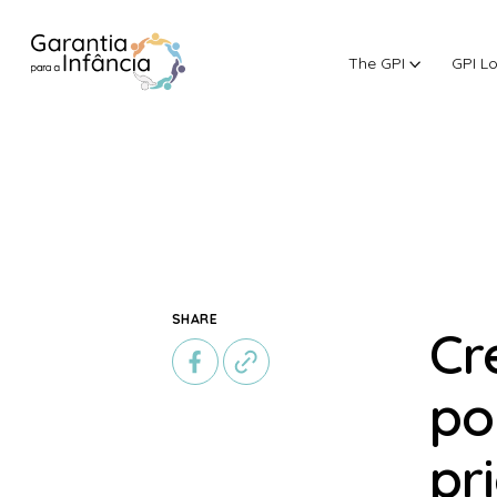
The GPI
GPI L
Skip to Content
SHARE
Cr
po
pr