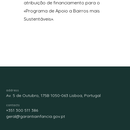
atribuição de financiamento para o
«Programa de Apoio a Bairros mais
Sustentáveis».
address
Av. 5 de Outubro, 175B 1050-063 Lisboa, Portugal
contacts
+351 300 511 386
geral@garantiainfancia.gov.pt