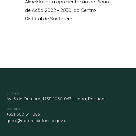
Almeida fez a apresentação do Plano
de Ação 2022 - 2030, ao Centro
Distrital de Santarém.
address
Av. 5 de Outubro, 175B 1050-063 Lisboa, Portugal
contacts
+351 300 511 386
geral@garantiainfancia.gov.pt