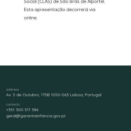
Social (CLAS) de São Brás de Alportel.
Esta apresentação decorrerá via
online.
address
Av. 5 de Outubro, 175B 1050-063 Lisboa, Portugal
contacts
+351 300 511 386
geral@garantiainfancia.gov.pt