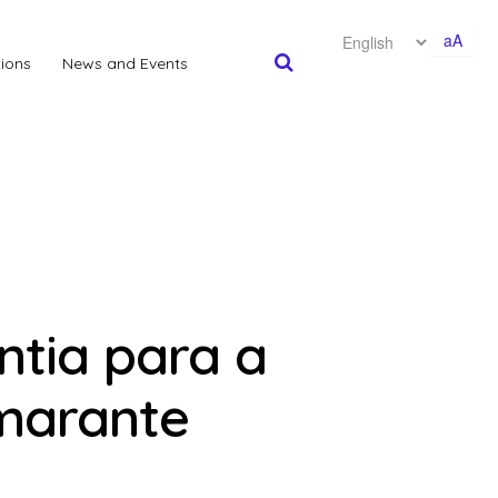
aA
tions
News and Events
tia para a
Amarante