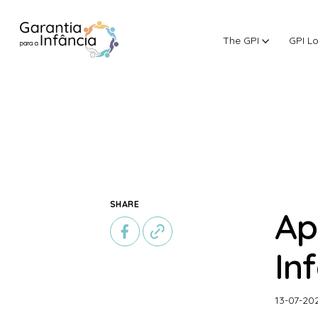
The GPI
GPI L
Skip to Content
SHARE
Ap
In
13-07-20