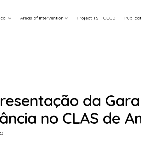
ocal
Areas of Intervention
Project TSI | OECD
Publica
resentação da Garan
fância no CLAS de 
23