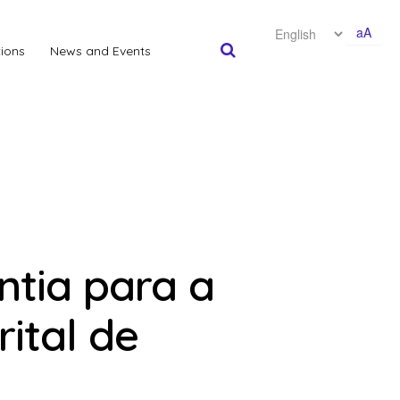
aA
tions
News and Events
tia para a
rital de