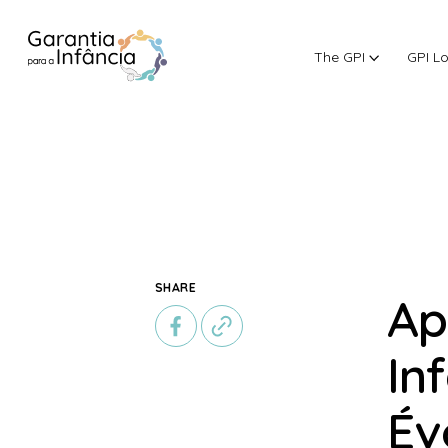
The GPI
GPI L
Skip to Content
SHARE
Ap
In
Év