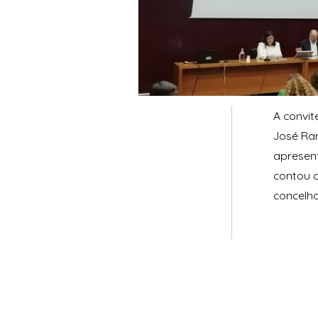
A convit
José Ram
apresent
contou 
concelho