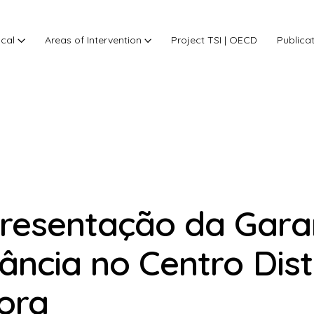
ocal
Areas of Intervention
Project TSI | OECD
Publica
resentação da Garan
fância no Centro Dist
ora