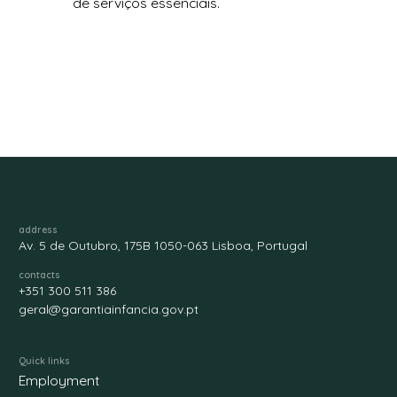
de serviços essenciais.
address
Av. 5 de Outubro, 175B 1050-063 Lisboa, Portugal
contacts
+351 300 511 386
geral@garantiainfancia.gov.pt
Quick links
Employment