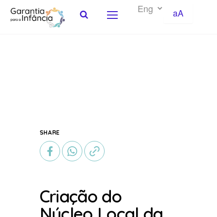
aA
Skip to Content
SHARE
Criação do
Núcleo Local da