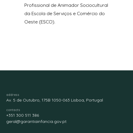
Profissional de Animador Sociocultural
da Escola de Serviços e Comércio do
Oeste (ESCO).
address
Av. 5 de Outubro, 175B 1050-063 Lisboa, Portugal
contacts
+351 300 511 386
geral@garantiainfancia.gov.pt