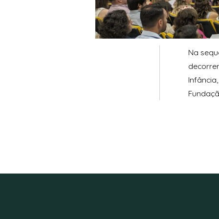
Na sequ
decorre
Infância
Fundação