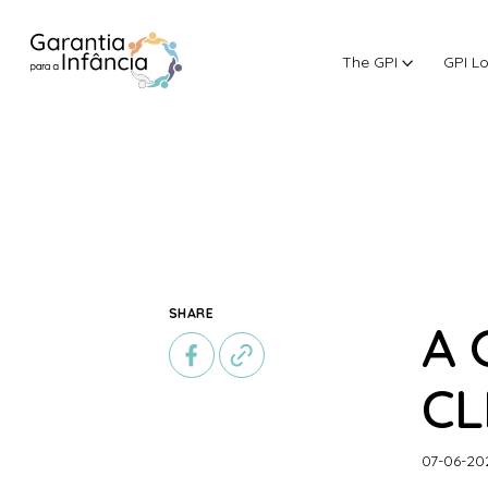
The GPI
GPI L
Skip to Content
SHARE
A 
CL
07-06-20