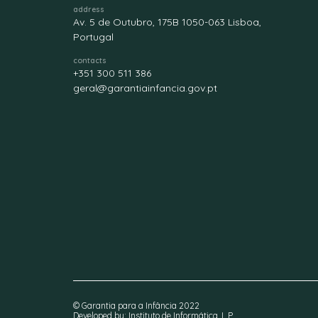
address
Av. 5 de Outubro, 175B 1050-063 Lisboa,
Portugal
contacts
+351 300 511 386
geral@garantiainfancia.gov.pt
© Garantia para a Infância 2022
Developed by: Instituto de Informática, I. P.