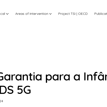
ocal
Areas of Intervention
Project TSI | OECD
Publica
Garantia para a Infâ
DS 5G
24