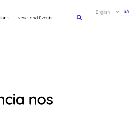
aA
tions
News and Events
ncia nos