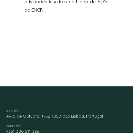
atividades inscritas no Plano de Ação
da ENCP,
address
Av. 5 de Outubro, 175B 1050-063 Lisboa, Portugal
contacts
+351 300 511 386