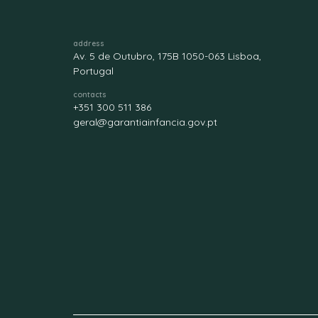
address
Av. 5 de Outubro, 175B 1050-063 Lisboa,
Portugal
contacts
+351 300 511 386
geral@garantiainfancia.gov.pt