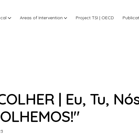
ocal
Areas of Intervention
Project TSI | OECD
Publica
COLHER | Eu, Tu, Nó
OLHEMOS!"
23