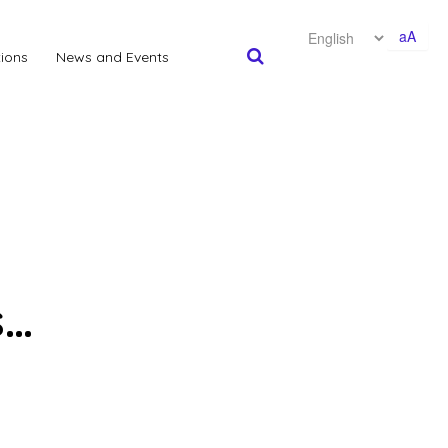
aA
tions
News and Events
s…