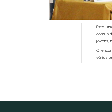
Esta in
comunid
jovens,
O encon
vários o