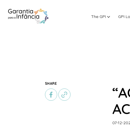
The GPI
GPI L
Skip to Content
SHARE
“A
AC
07-12-20